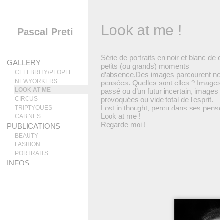
Look at me !
Pascal Preti
Série de portraits en noir et blanc de
GALLERY
petits (ou grands) moments
CELEBRITY/PEOPLE
d’absence.Des images parcourent n
NEWYORKERS
pensées. Quelles sont elles ? Image
LOOK AT ME
passé ou d’un futur incertain, images
CIRCUS
provoquées ou vide total de l’esprit.
Lost in thought, perdu dans ses pens
TRIPTYQUES
Look at me !
CABINES
Regarde moi !
PUBLICATIONS
BEAUTY
FASHION
PORTRAITS
INFOS